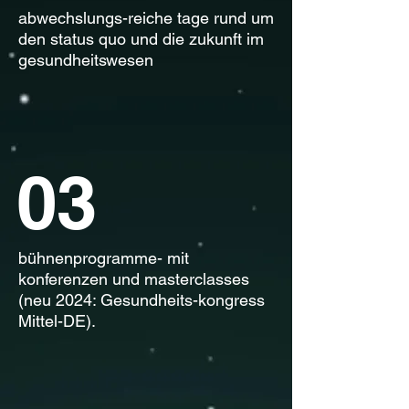
abwechslungs-reiche tage rund um
Sebastian Zilch
den status quo und die zukunft im
gesundheitswesen
03
bühnenprogramme- mit
konferenzen und masterclasses
Dr. Ines Weinhold
(neu 2024: Gesundheits-kongress
Mittel-DE).