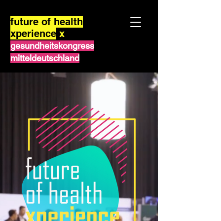
future of health
xperience
x
gesundheitskongress
mitteldeutschland