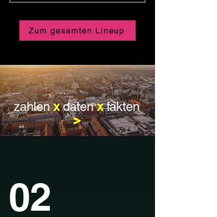
Zum gesamten Lineup
Julia Hagen
zahlen
x
daten
x
fakten
>
02