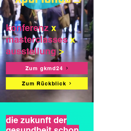
konferenz
x
masterclasses
x
ausstellung
>
Zum gkmd24
Zum Rückblick
die zukunft der
gesundheit schon