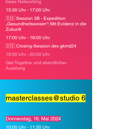
freies Networking
15:30 Uhr - 17:00 Uhr
🇩🇪 Session 3B - Expedition
„Gesundheitswesen“: Mit Evidenz in die
Zukunft
17:00 Uhr - 18:00 Uhr
🇩🇪 Closing-Session des gkmd24
18:00 Uhr - 20:00 Uhr
Get-Together und abendlicher
Ausklang
masterclasses@studio 6
Donnerstag, 16. Mai 2024
10:00 Uhr - 11:30 Uhr