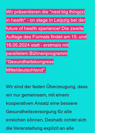
Wir präsentieren die "next big thing(s)
in health" - on stage in Leipzig bei der
future of health xperience! Die zweite
Auflage des Formats findet am 15. und
16.05.2024
statt - erstmals mit
parallelem Bühnenprogramm
"Gesundheitskongress
Mitteldeutschland".
Wir sind der festen Überzeugung, dass
wir nur gemeinsam, mit einem
kooperativen Ansatz eine bessere
Gesundheitsversorgung für alle
erreichen können. Deshalb richtet sich
die Veranstaltung explizit an alle