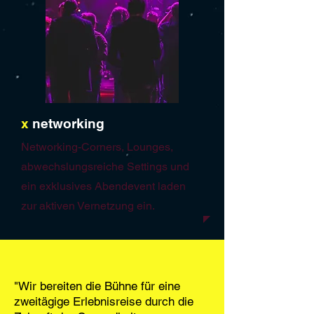
x
networking
Networking-Corners, Lounges,
abwechslungsreiche Settings und
ein exklusives Abendevent laden
zur aktiven Vernetzung ein.
"Wir bereiten die Bühne für eine
zweitägige Erlebnisreise durch die